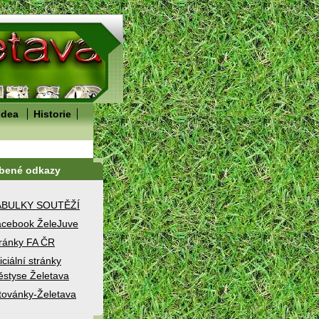
idea
Historie
íbené odkazy
ABULKY SOUTĚŽÍ
cebook ŽeleJuve
ránky FA ČR
iciální stránky
styse Želetava
továnky-Želetava