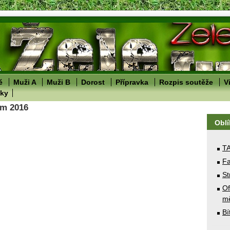
ě
Muži A
Muži B
Dorost
Přípravka
Rozpis soutěže
V
lky
im 2016
Obl
T
Fa
St
Of
mě
Bí