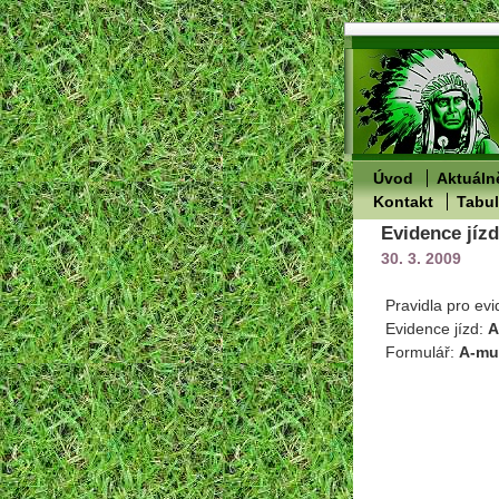
Úvod
Aktuáln
Kontakt
Tabu
Evidence jízd
30. 3. 2009
Pravidla pro evi
Evidence jízd:
A
Formulář:
A-mu