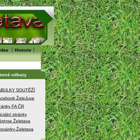
idea
Historie
íbené odkazy
ABULKY SOUTĚŽÍ
cebook ŽeleJuve
ránky FA ČR
iciální stránky
styse Želetava
továnky-Želetava