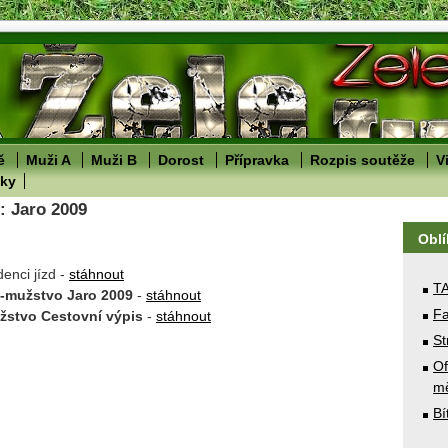
ě
Muži A
Muži B
Dorost
Přípravka
Rozpis soutěže
V
lky
: Jaro 2009
Obl
denci jízd -
stáhnout
T
-mužstvo
Jaro 2009
-
stáhnout
Fa
žstvo Cestovní výpis
-
stáhnout
St
Of
mě
Bí