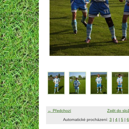
← Předchozí
Zpět do slo
Automatické procházení:
3
|
4
|
5
|
6