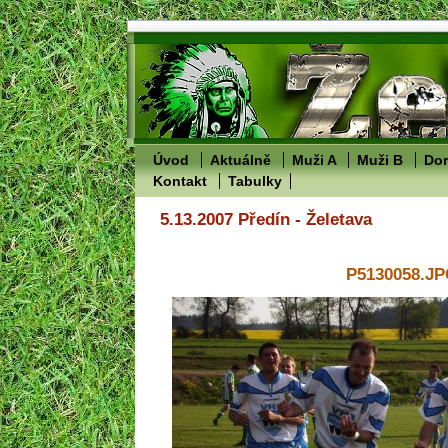
Úvod
Aktuálně
Muži A
Muži B
Dor
Kontakt
Tabulky
5.13.2007 Předín - Želetava
P5130058.J