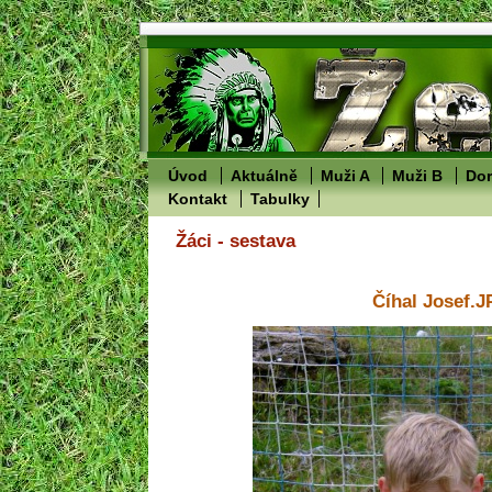
Úvod
Aktuálně
Muži A
Muži B
Dor
Kontakt
Tabulky
Žáci - sestava
Číhal Josef.