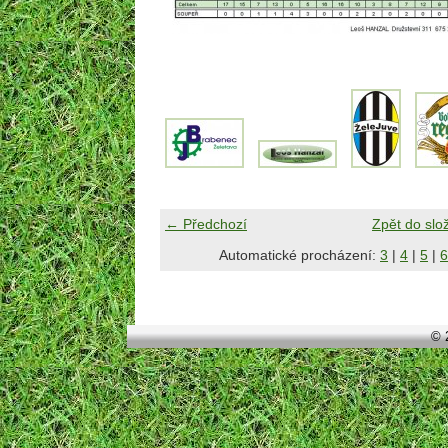
← Předchozí
Zpět do slo
Automatické procházení:
3
|
4
|
5
|
6
© 