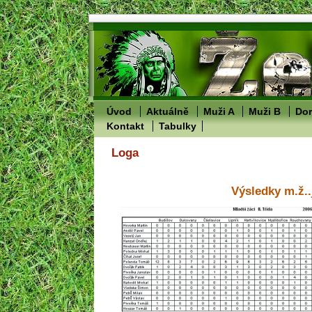
Úvod
Aktuálně
Muži A
Muži B
Dor
Kontakt
Tabulky
Loga
Výsledky m.ž..