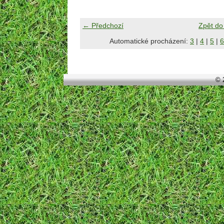
← Předchozí
Zpět do
Automatické procházení:
3
|
4
|
5
|
6
© 