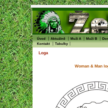
Úvod
Aktuálně
Muži A
Muži B
Dor
Kontakt
Tabulky
Loga
Woman & Man lo