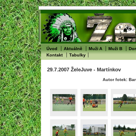
Úvod
Aktuálně
Muži A
Muži B
Dor
Kontakt
Tabulky
29.7.2007 ŽeleJuve - Martínkov
Autor fotek: Ba