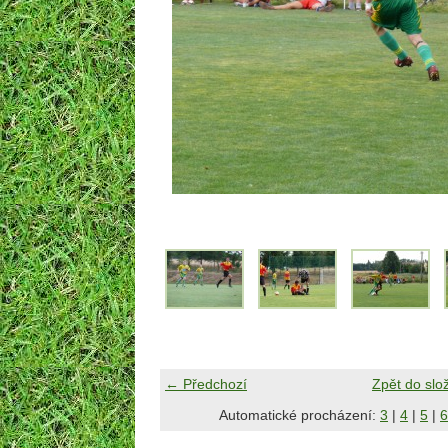
← Předchozí
Zpět do slo
Automatické procházení:
3
|
4
|
5
|
6