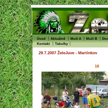
Úvod
Aktuálně
Muži A
Muži B
Dor
Kontakt
Tabulky
29.7.2007 ŽeleJuve - Martínkov
16