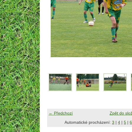
← Předchozí
Zpět do slo
Automatické procházení:
3
|
4
|
5
|
6