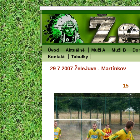
Úvod
Aktuálně
Muži A
Muži B
Dor
Kontakt
Tabulky
29.7.2007 ŽeleJuve - Martínkov
15