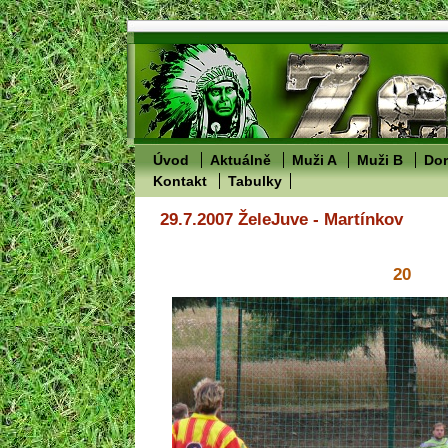
Úvod
Aktuálně
Muži A
Muži B
Dor
Kontakt
Tabulky
29.7.2007 ŽeleJuve - Martínkov
20