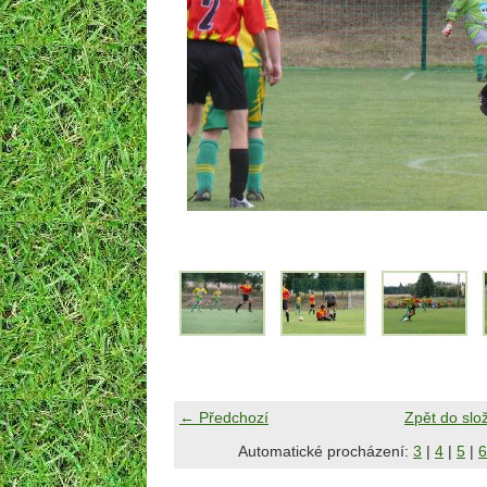
← Předchozí
Zpět do slo
Automatické procházení:
3
|
4
|
5
|
6