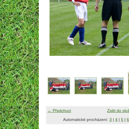
← Předchozí
Zpět do slo
Automatické procházení:
3
|
4
|
5
|
6