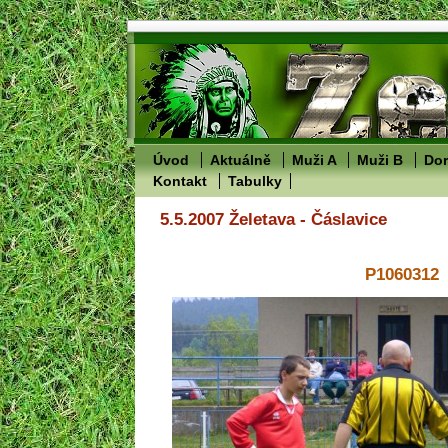
Úvod
Aktuálně
Muži A
Muži B
Dor
Kontakt
Tabulky
5.5.2007 Želetava - Čáslavice
P1060312