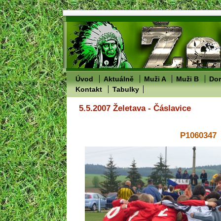
Úvod
Aktuálně
Muži A
Muži B
Dor
Kontakt
Tabulky
5.5.2007 Želetava - Čáslavice
P1060347