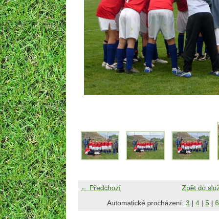
← Předchozí
Zpět do slo
Automatické procházení:
3
|
4
|
5
|
6