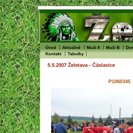
Úvod
Aktuálně
Muži A
Muži B
Dor
Kontakt
Tabulky
5.5.2007 Želetava - Čáslavice
P1060345