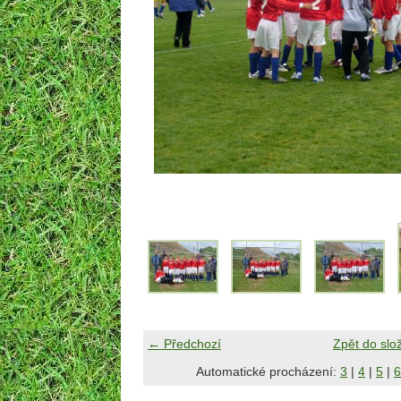
← Předchozí
Zpět do slo
Automatické procházení:
3
|
4
|
5
|
6