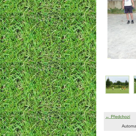
← Předchozí
Automa