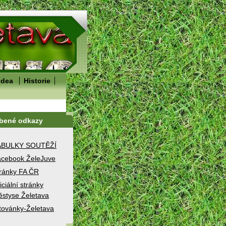
idea
Historie
íbené odkazy
ABULKY SOUTĚŽÍ
cebook ŽeleJuve
ránky FA ČR
iciální stránky
styse Želetava
továnky-Želetava