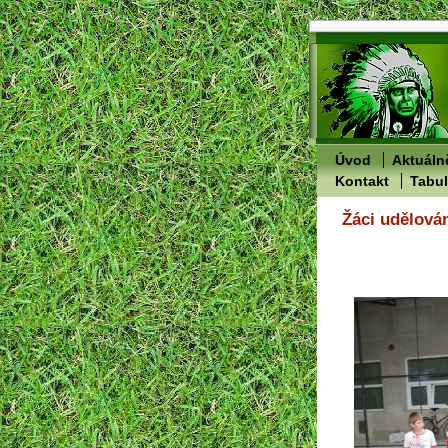
Úvod
Aktuáln
Kontakt
Tabu
Žáci udělová