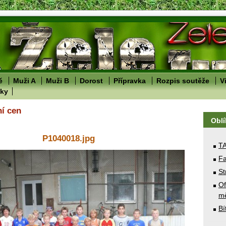
ě
Muži A
Muži B
Dorost
Přípravka
Rozpis soutěže
V
lky
ní cen
Obl
P1040018.jpg
T
Fa
St
Of
mě
Bí