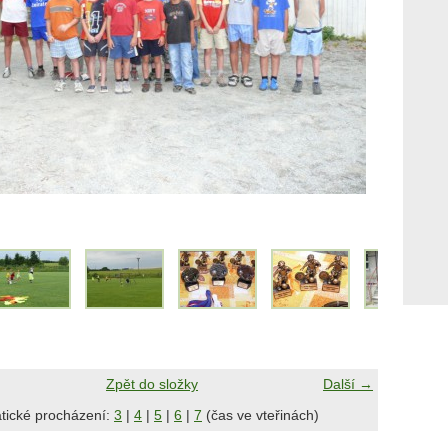
Zpět do složky
Další →
tické procházení:
3
|
4
|
5
|
6
|
7
(čas ve vteřinách)