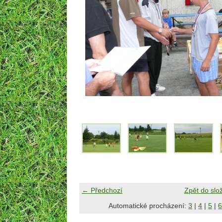
← Předchozí
Zpět do slo
Automatické procházení:
3
|
4
|
5
|
6