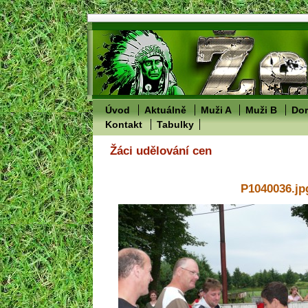
Úvod
Aktuálně
Muži A
Muži B
Dor
Kontakt
Tabulky
Žáci udělování cen
P1040036.jp