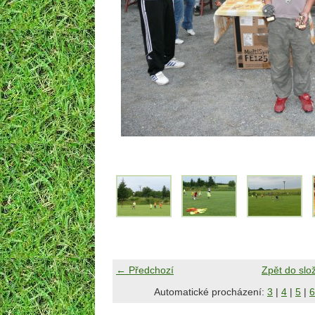
← Předchozí
Zpět do slo
Automatické procházení:
3
|
4
|
5
|
6