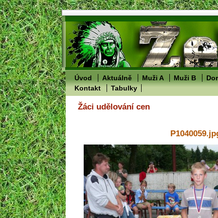
Úvod
Aktuálně
Muži A
Muži B
Dor
Kontakt
Tabulky
Žáci udělování cen
P1040059.jp