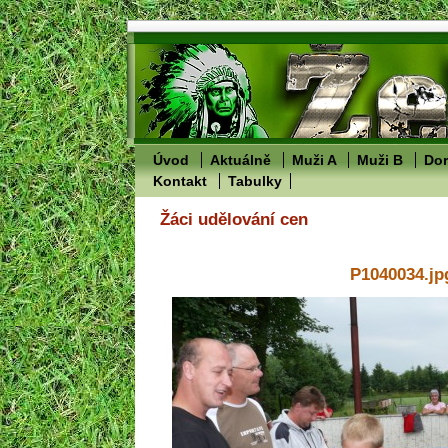
Úvod
Aktuálně
Muži A
Muži B
Dor
Kontakt
Tabulky
Žáci udělování cen
P1040034.jp