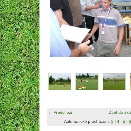
← Předchozí
Zpět do slo
Automatické procházení:
3
|
4
|
5
|
6