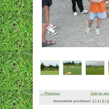
← Předchozí
Zpět do slo
Automatické procházení:
3
|
4
|
5
|
6