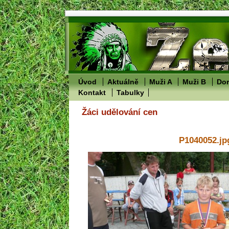
Úvod
Aktuálně
Muži A
Muži B
Dor
Kontakt
Tabulky
Žáci udělování cen
P1040052.jp