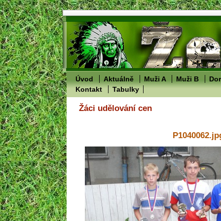
Úvod
Aktuálně
Muži A
Muži B
Dor
Kontakt
Tabulky
Žáci udělování cen
P1040062.jp