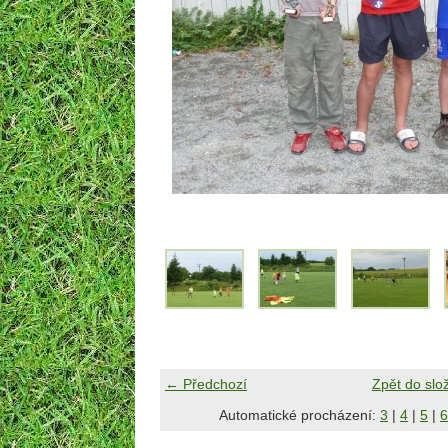
← Předchozí
Zpět do slo
Automatické procházení:
3
|
4
|
5
|
6