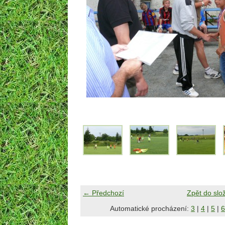
← Předchozí
Zpět do slo
Automatické procházení:
3
|
4
|
5
|
6