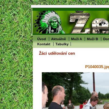
Úvod
Aktuálně
Muži A
Muži B
Dor
Kontakt
Tabulky
Žáci udělování cen
P1040035.jp