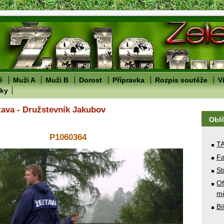
ě
Muži A
Muži B
Dorost
Přípravka
Rozpis soutěže
V
lky
tava - Družstevník Jakubov
Obl
P1060364
T
Fa
St
Of
mě
Bí