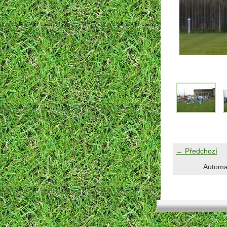
← Předchozí
Automa