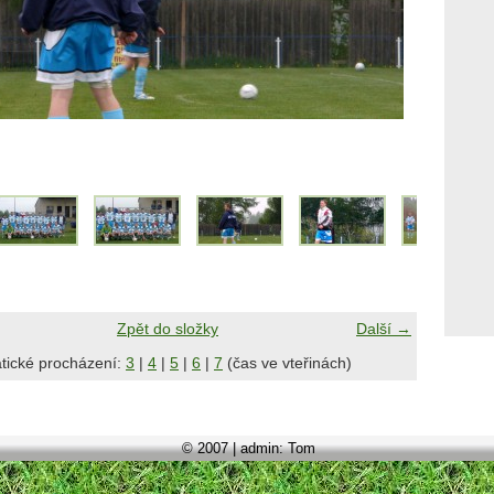
Zpět do složky
Další →
tické procházení:
3
|
4
|
5
|
6
|
7
(čas ve vteřinách)
© 2007 | admin: Tom