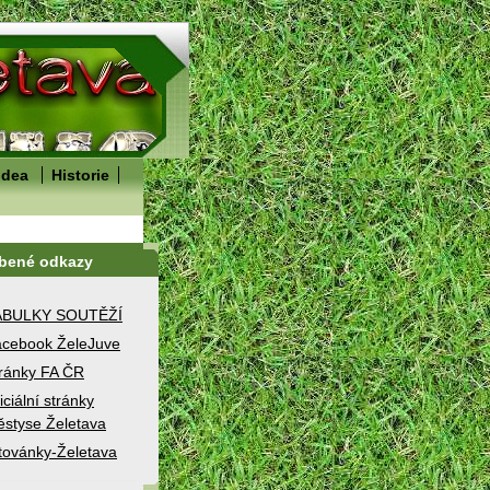
idea
Historie
íbené odkazy
ABULKY SOUTĚŽÍ
cebook ŽeleJuve
ránky FA ČR
iciální stránky
styse Želetava
továnky-Želetava