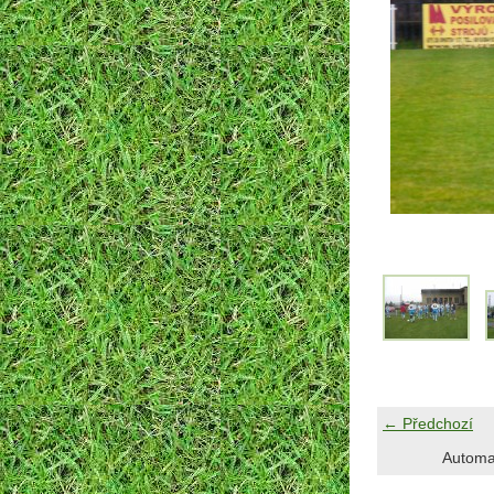
← Předchozí
Automa