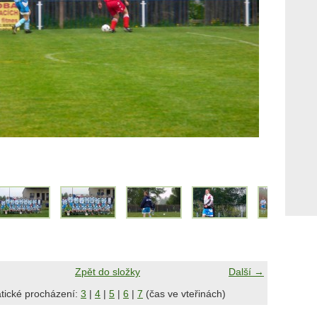
Zpět do složky
Další →
tické procházení:
3
|
4
|
5
|
6
|
7
(čas ve vteřinách)