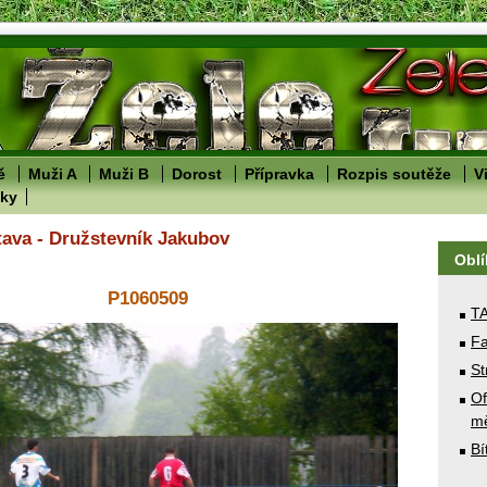
ě
Muži A
Muži B
Dorost
Přípravka
Rozpis soutěže
V
lky
tava - Družstevník Jakubov
Obl
P1060509
T
Fa
St
Of
mě
Bí