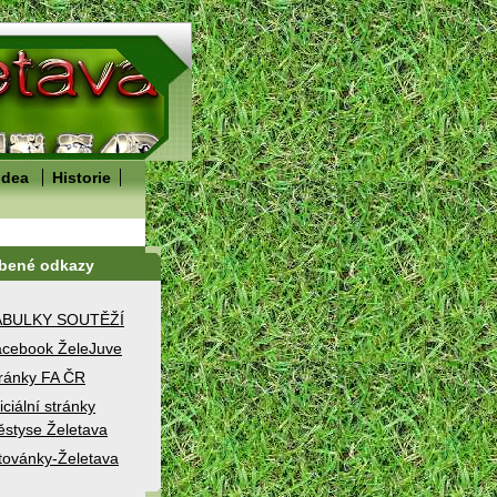
idea
Historie
íbené odkazy
ABULKY SOUTĚŽÍ
cebook ŽeleJuve
ránky FA ČR
iciální stránky
styse Želetava
továnky-Želetava