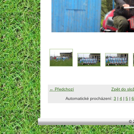
← Předchozí
Zpět do slo
Automatické procházení:
3
|
4
|
5
|
6
© 