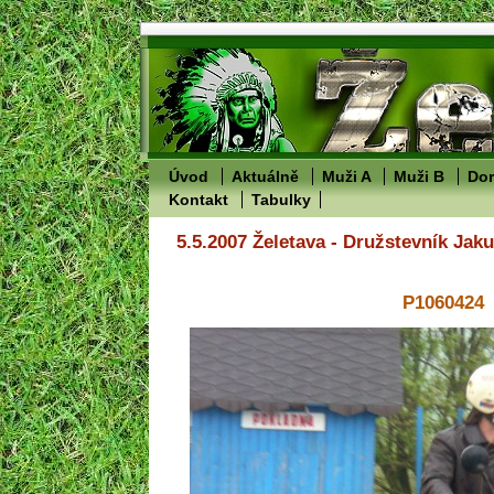
Úvod
Aktuálně
Muži A
Muži B
Dor
Kontakt
Tabulky
5.5.2007 Želetava - Družstevník Jak
P1060424