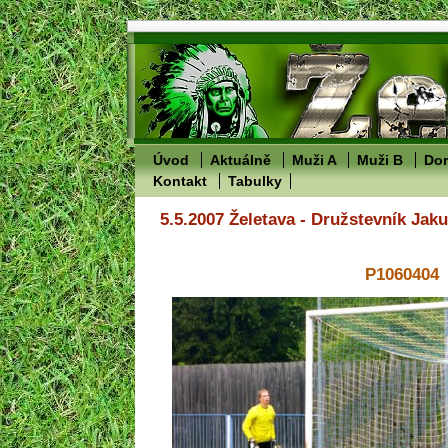
Úvod
Aktuálně
Muži A
Muži B
Dor
Kontakt
Tabulky
5.5.2007 Želetava - Družstevník Jak
P1060404