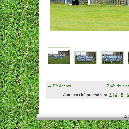
← Předchozí
Zpět do slo
Automatické procházení:
3
|
4
|
5
|
6
© 