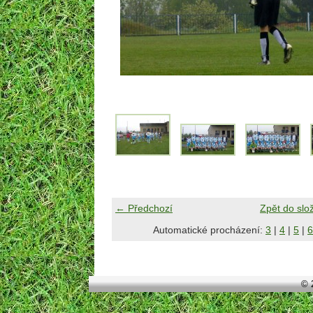
← Předchozí
Zpět do slo
Automatické procházení:
3
|
4
|
5
|
6
© 