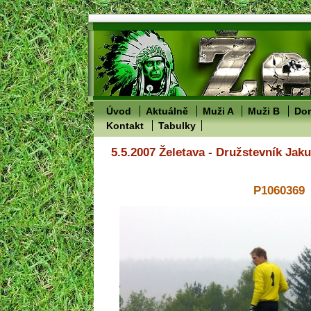
Úvod
Aktuálně
Muži A
Muži B
Dor
Kontakt
Tabulky
5.5.2007 Želetava - Družstevník Jak
P1060369