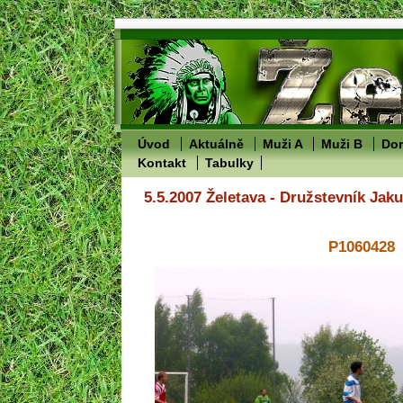
Úvod
Aktuálně
Muži A
Muži B
Dor
Kontakt
Tabulky
5.5.2007 Želetava - Družstevník Jak
P1060428