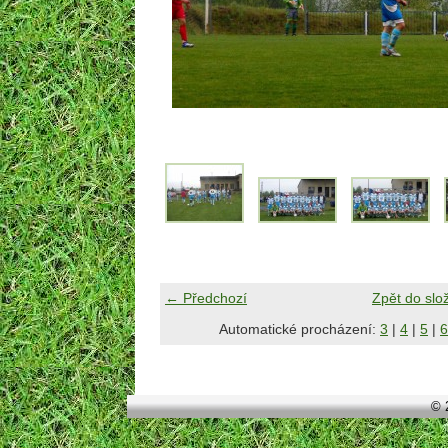
← Předchozí
Zpět do slo
Automatické procházení:
3
|
4
|
5
|
6
© 