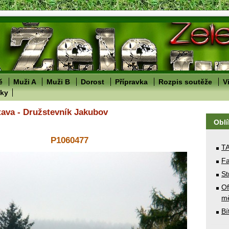
ě
Muži A
Muži B
Dorost
Přípravka
Rozpis soutěže
V
lky
tava - Družstevník Jakubov
Obl
P1060477
T
Fa
St
Of
mě
Bí