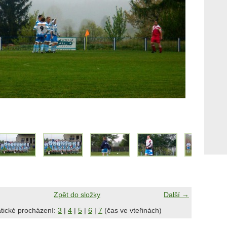
Zpět do složky
Další →
tické procházení:
3
|
4
|
5
|
6
|
7
(čas ve vteřinách)