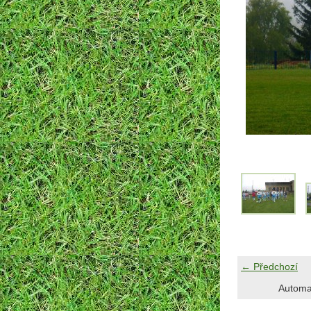
← Předchozí
Automa