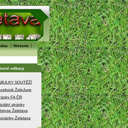
idea
Historie
íbené odkazy
ABULKY SOUTĚŽÍ
cebook ŽeleJuve
ránky FA ČR
iciální stránky
styse Želetava
továnky-Želetava