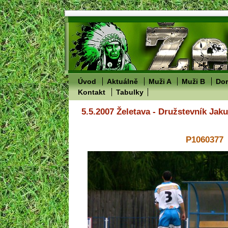
Úvod
Aktuálně
Muži A
Muži B
Dor
Kontakt
Tabulky
5.5.2007 Želetava - Družstevník Jak
P1060377