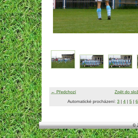
← Předchozí
Zpět do slo
Automatické procházení:
3
|
4
|
5
|
6
© 