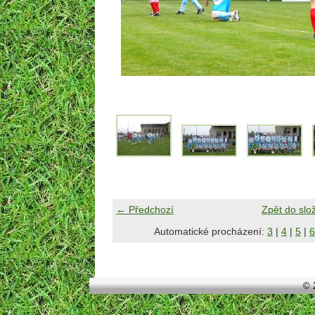
← Předchozí
Zpět do slo
Automatické procházení:
3
|
4
|
5
|
6
© 