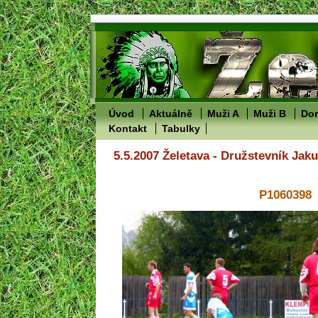
Úvod
Aktuálně
Muži A
Muži B
Dor
Kontakt
Tabulky
5.5.2007 Želetava - Družstevník Jak
P1060398