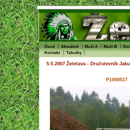
Úvod
Aktuálně
Muži A
Muži B
Dor
Kontakt
Tabulky
5.5.2007 Želetava - Družstevník Jak
P1060517