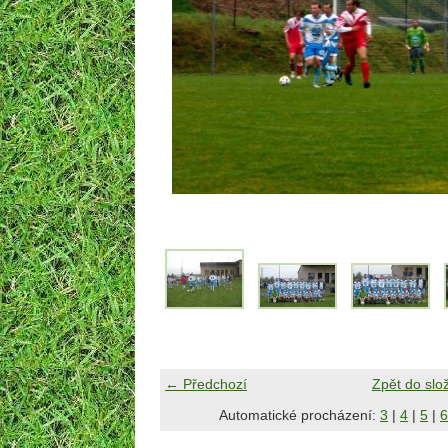
← Předchozí
Zpět do slo
Automatické procházení:
3
|
4
|
5
|
6