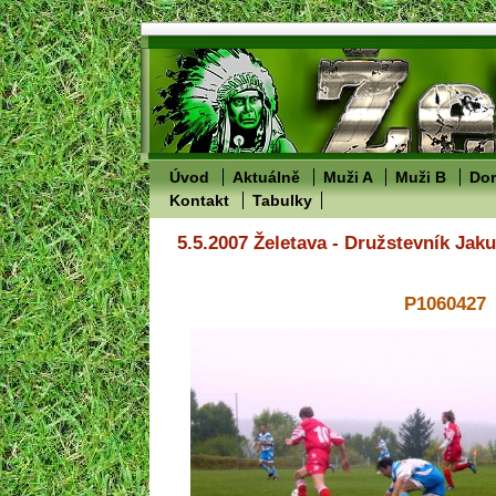
Úvod
Aktuálně
Muži A
Muži B
Dor
Kontakt
Tabulky
5.5.2007 Želetava - Družstevník Jak
P1060427