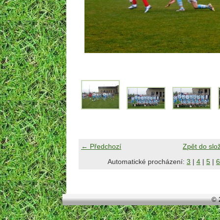
← Předchozí
Zpět do slo
Automatické procházení:
3
|
4
|
5
|
6
© 