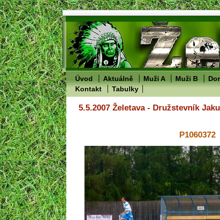
Úvod
Aktuálně
Muži A
Muži B
Dor
Kontakt
Tabulky
5.5.2007 Želetava - Družstevník Jak
P1060372