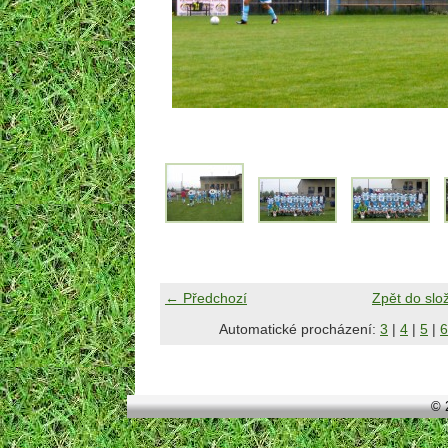
← Předchozí
Zpět do slo
Automatické procházení:
3
|
4
|
5
|
6
© 