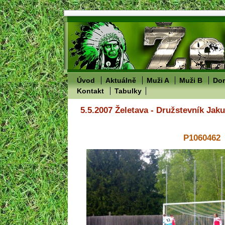
Úvod
Aktuálně
Muži A
Muži B
Dor
Kontakt
Tabulky
5.5.2007 Želetava - Družstevník Jak
P1060462