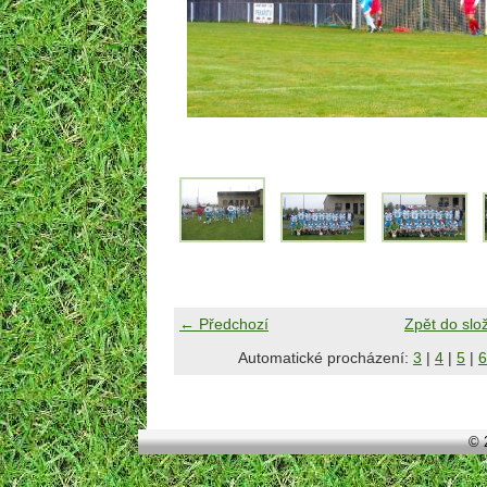
← Předchozí
Zpět do slo
Automatické procházení:
3
|
4
|
5
|
6
© 