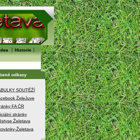
idea
Historie
íbené odkazy
ABULKY SOUTĚŽÍ
cebook ŽeleJuve
ránky FA ČR
iciální stránky
styse Želetava
továnky-Želetava