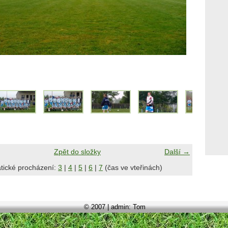
Zpět do složky
Další →
tické procházení:
3
|
4
|
5
|
6
|
7
(čas ve vteřinách)
© 2007 | admin: Tom