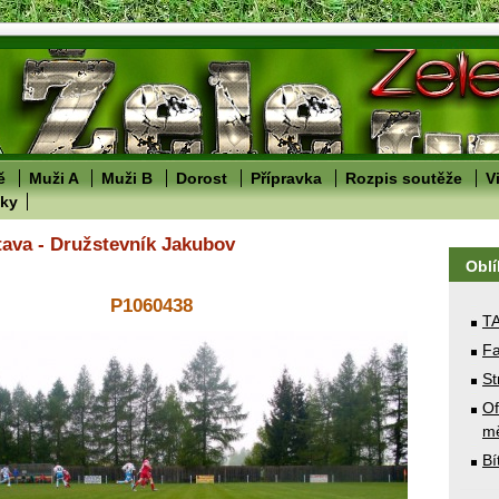
ě
Muži A
Muži B
Dorost
Přípravka
Rozpis soutěže
V
lky
tava - Družstevník Jakubov
Obl
P1060438
T
Fa
St
Of
mě
Bí