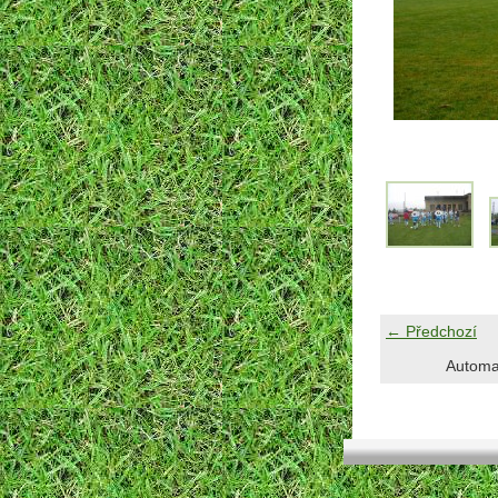
← Předchozí
Automa