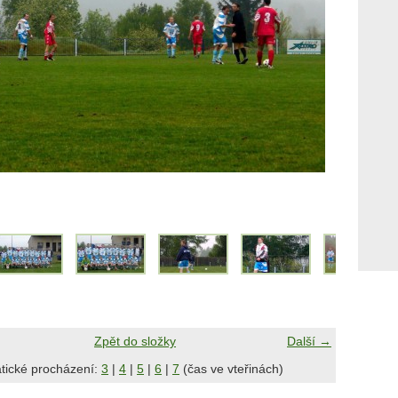
Zpět do složky
Další →
tické procházení:
3
|
4
|
5
|
6
|
7
(čas ve vteřinách)