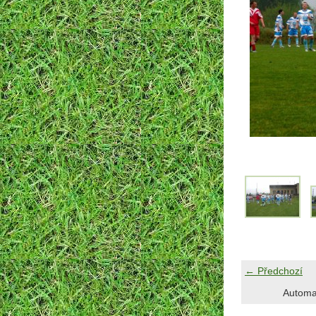
← Předchozí
Automa