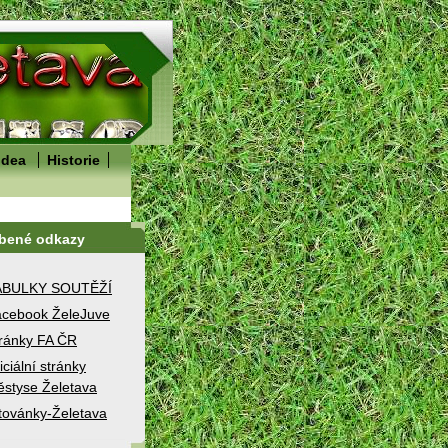
idea
Historie
íbené odkazy
ABULKY SOUTĚŽÍ
cebook ŽeleJuve
ránky FA ČR
iciální stránky
styse Želetava
továnky-Želetava