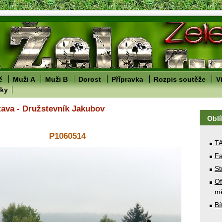
ě
Muži A
Muži B
Dorost
Přípravka
Rozpis soutěže
V
lky
tava - Družstevník Jakubov
Obl
P1060514
T
Fa
St
Of
mě
Bí