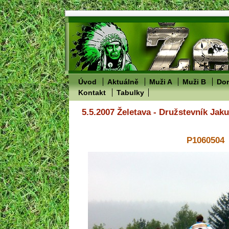
Úvod
Aktuálně
Muži A
Muži B
Dor
Kontakt
Tabulky
5.5.2007 Želetava - Družstevník Jak
P1060504