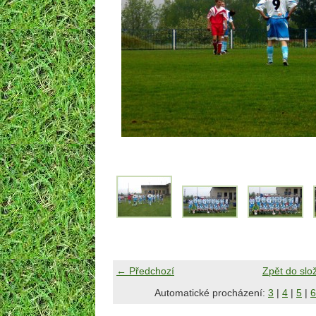
← Předchozí
Zpět do slo
Automatické procházení:
3
|
4
|
5
|
6