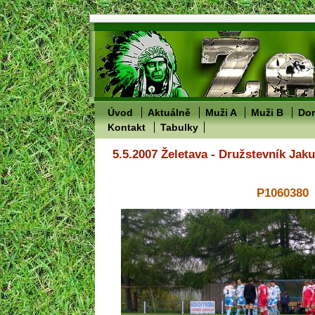
Úvod
Aktuálně
Muži A
Muži B
Dor
Kontakt
Tabulky
5.5.2007 Želetava - Družstevník Jak
P1060380