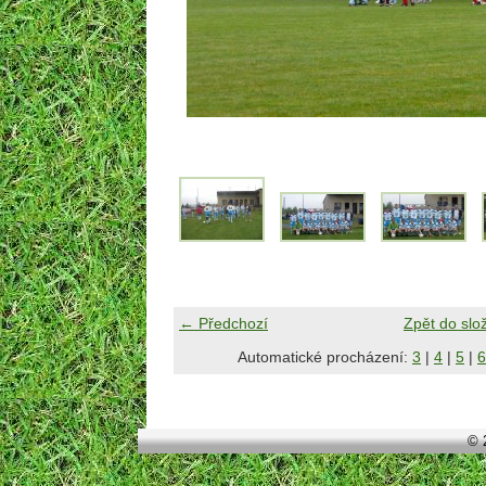
← Předchozí
Zpět do slo
Automatické procházení:
3
|
4
|
5
|
6
© 