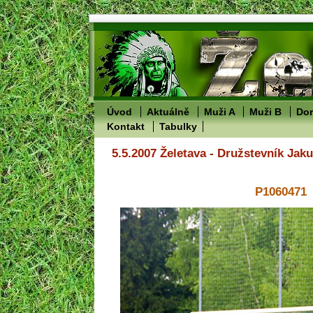
Úvod
Aktuálně
Muži A
Muži B
Dor
Kontakt
Tabulky
5.5.2007 Želetava - Družstevník Jak
P1060471