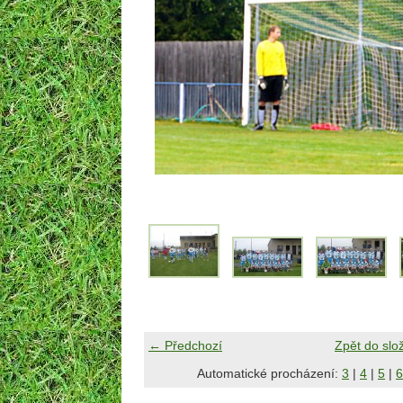
← Předchozí
Zpět do slo
Automatické procházení:
3
|
4
|
5
|
6