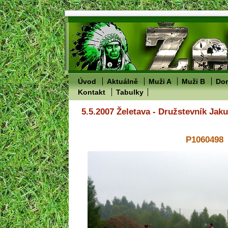
Úvod
Aktuálně
Muži A
Muži B
Dor
Kontakt
Tabulky
5.5.2007 Želetava - Družstevník Jak
P1060498