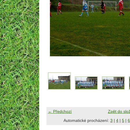
← Předchozí
Zpět do slo
Automatické procházení:
3
|
4
|
5
|
6