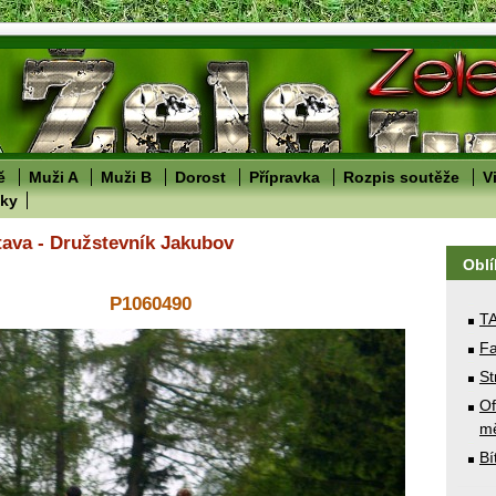
ě
Muži A
Muži B
Dorost
Přípravka
Rozpis soutěže
V
lky
tava - Družstevník Jakubov
Obl
P1060490
T
Fa
St
Of
mě
Bí