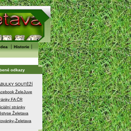
idea
Historie
íbené odkazy
ABULKY SOUTĚŽÍ
cebook ŽeleJuve
ránky FA ČR
iciální stránky
styse Želetava
továnky-Želetava