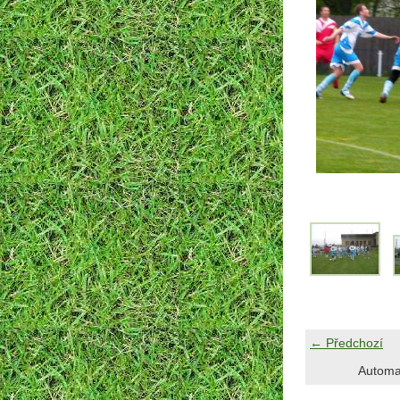
← Předchozí
Automa