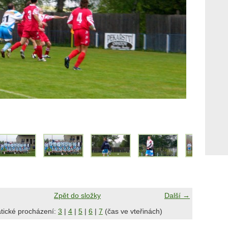
Zpět do složky
Další →
tické procházení:
3
|
4
|
5
|
6
|
7
(čas ve vteřinách)