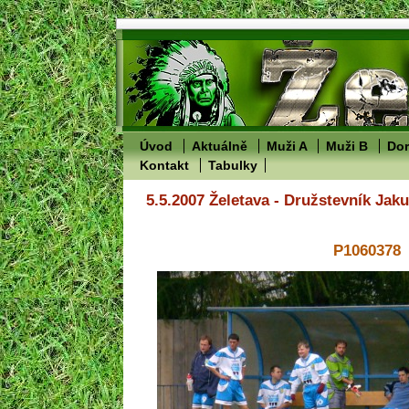
Úvod
Aktuálně
Muži A
Muži B
Dor
Kontakt
Tabulky
5.5.2007 Želetava - Družstevník Jak
P1060378