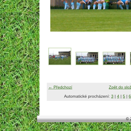
← Předchozí
Zpět do slo
Automatické procházení:
3
|
4
|
5
|
6
© 